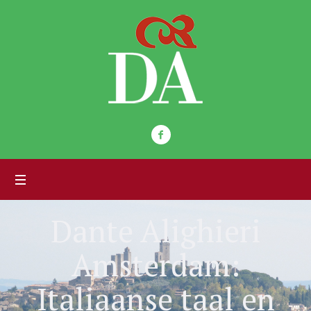
Dante Alighieri
Amsterdam:
Italiaanse taal en