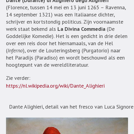
Dante (Durante) di Alighiero degli Alighieri
(Florence, tussen 14 mei en 13 juni 1265 – Ravenna,
14 september 1321) was een Italiaanse dichter,
schrijver en kortstondig politicus. Zijn voornaamste
werk staat bekend als
La Divina Commedia
(De
Goddelijke Komedie). Het is een gedicht in drie delen
over een reis door het hiernamaals, van de Hel
(
Inferno
), over de Louteringsberg (Purgatorio) naar
het Paradijs (Paradiso) en wordt beschouwd als een
hoogtepunt van de wereldliteratuur.
Zie verder:
https://nl.wikipedia.org/wiki/Dante_Alighieri
Dante Alighieri, detail van het fresco van Luca Signorel