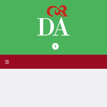
Label:
<span>Francesca
Moriggi</span>