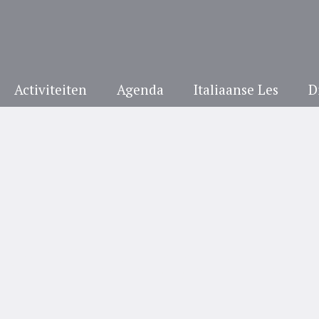
Activiteiten
Agenda
Italiaanse Les
D
pan>Giuseppe Brign