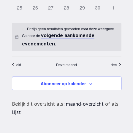
0 evenementen,
0 evenementen,
0 evenementen,
0 evenementen,
0 evenementen,
0 evenementen,
0 evenem
25
26
27
28
29
30
1
Er zijn geen resultaten gevonden voor deze weergave.
volgende aankomende
Ga naar de
evenementen
.
okt
Deze maand
dec
Abonneer op kalender
Bekijk dit overzicht als:
maand-overzicht
of als
lijst