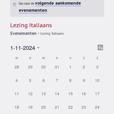
volgende aankomende
Ga naar de
evenementen
.
Lezing Italiaans
Evenementen
Lezing Italiaans
Wee
Eve
1-11-2024
Maand
Selecteer
wee
navi
Kalender
M
D
W
D
V
Z
Z
een
navi
datum.
0 evenementen,
0 evenementen,
0 evenementen,
0 evenementen,
0 evenementen,
0 evenementen,
0 evenem
28
29
30
31
1
2
3
van
Evenementen
0 evenementen,
0 evenementen,
0 evenementen,
0 evenementen,
0 evenementen,
0 evenementen,
0 eveneme
4
5
6
7
8
9
10
0 evenementen,
0 evenementen,
0 evenementen,
0 evenementen,
0 evenementen,
0 evenementen,
0 eveneme
11
12
13
14
15
16
17
0 evenementen,
0 evenementen,
0 evenementen,
0 evenementen,
0 evenementen,
0 evenementen,
0 eveneme
18
19
20
21
22
23
24