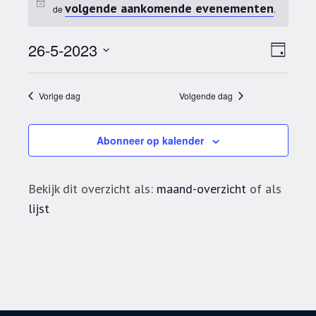
volgende aankomende evenementen
de
.
Wee
Eve
26-5-2023
Dag
Selecteer
wee
navi
een
navi
Vorige dag
Volgende dag
datum.
Abonneer op kalender
Bekijk dit overzicht als:
maand-overzicht
of als
lijst