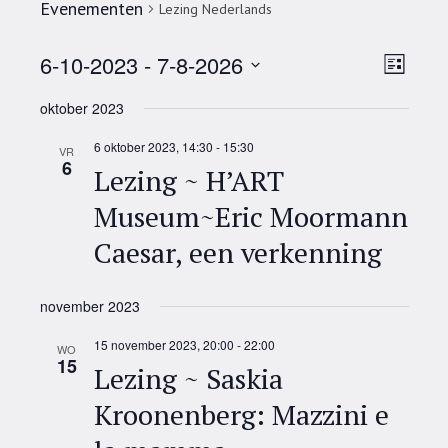
Evenementen
Lezing Nederlands
Wee
Eve
6-10-2023
 - 
7-8-2026
Lijst
Selecteer
wee
navi
oktober 2023
een
navi
datum.
6 oktober 2023, 14:30
-
15:30
VR
6
Lezing ~ H’ART
Museum~Eric Moormann
Caesar, een verkenning
november 2023
15 november 2023, 20:00
-
22:00
WO
15
Lezing ~ Saskia
Kroonenberg: Mazzini e