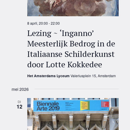
8 april, 20:00
-
22:00
Lezing ~ ‘Inganno’
Meesterlijk Bedrog in de
Italiaanse Schilderkunst
door Lotte Kokkedee
Het Amsterdams Lyceum
Valeriusplein 15, Amsterdam
mei 2026
DI
12