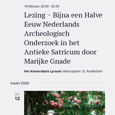
18 februari, 20:00
-
22:30
Lezing ~ Bijna een Halve
Eeuw Nederlands
Archeologisch
Onderzoek in het
Antieke Satricum door
Marijke Gnade
Het Amsterdams Lyceum
Valeriusplein 15, Amsterdam
maart 2026
DO
12